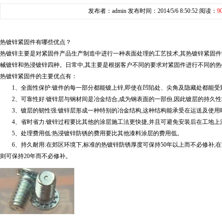
发布者：admin 发布时间：2014/5/6 8:50:52 阅读：
9
热镀锌紧固件有哪些优点？
热镀锌主要是对紧固件产品生产制造中进行一种表面处理的工艺技术,其热镀锌紧固件
械镀锌和热浸镀锌四种。日常中,其主要是根据客户不同的要求对紧固件进行不同的
热镀锌紧固件的主要优点有：
1、全面性保护:镀件的每一部分都能镀上锌,即使在凹陷处、尖角及隐藏处都能受
2、可靠性好:镀锌层与钢材间是冶金结合,成为钢表面的一部份,因此镀层的持久
3、镀层的韧性强:镀锌层形成一种特别的冶金结构,这种结构能承受在运送及使用
4、省时省力:镀锌过程要比其他的涂层施工法更快捷,并且可避免安装后在工地上
5、处理费用低:热浸镀锌防锈的费用要比其他漆料涂层的费用低。
6、持久耐用:在郊区环境下,标准的热镀锌防锈厚度可保持50年以上而不必修补;在
则可保持20年而不必修补。