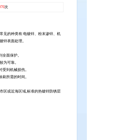
070
次
常见的种类有:电镀锌、粉末渗锌、机
热镀锌表面处理。
到全面保护。
性较为可靠。
时受到机械损伤。
涂刷所需的时间。
市区或近海区域,标准的热镀锌防锈层