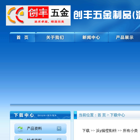
当前位置：首 页 > 下载中心
产品资料
下载
>>
浜у搧璧勬枡
>> 所有小类