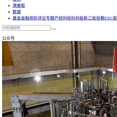
港美股
数据
基金
金融
视听
评论
专题
产经
创投
科创板
新三板
投教
ESG
滚
公众号