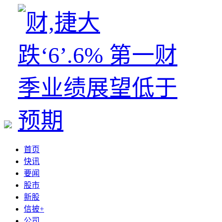
首页
快讯
要闻
股市
新股
信披+
公司