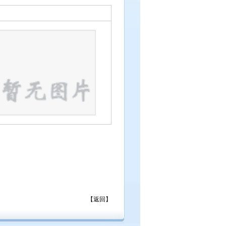
【
返回
】