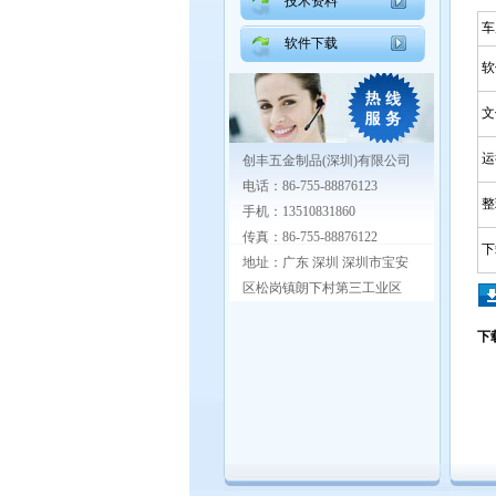
技术资料
车
软件下载
软
文
运行
创丰五金制品(深圳)有限公司
电话：86-755-88876123
整理
手机：13510831860
传真：86-755-88876122
下
地址：广东 深圳 深圳市宝安
区松岗镇朗下村第三工业区
下