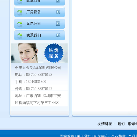
企业简介
厂房设备
兄弟公司
联系我们
创丰五金制品(深圳)有限公司
电话：86-755-88876123
手机：13510831860
传真：86-755-88876122
地址：广东 深圳 深圳市宝安
区松岗镇朗下村第三工业区
友情链接：
铆钉
铜螺
网站首页
|
关于我们
|
新闻中心
|
企业荣誉
|
产品